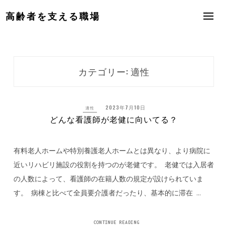
Skip
高齢者を支える職場
to
content
カテゴリー:
適性
2023年7月10日
適性
どんな看護師が老健に向いてる？
有料老人ホームや特別養護老人ホームとは異なり、より病院に
近いリハビリ施設の役割を持つのが老健です。 老健では入居者
の人数によって、看護師の在籍人数の規定が設けられていま
す。 病棟と比べて全員要介護者だったり、基本的に滞在 …
CONTINUE READING