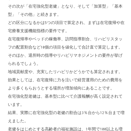
その次が「在宅強化型老健」となり、そして「加算型」「基本
型」「その他」と続きます。
どの区分になるかは5つの項目で算定され、まずは在宅復帰や在
宅療養支援機能指標の要件です。
在宅復帰率やベッドの稼働率、訪問指導割合、リハビリスタッ
フの配置割合など10個の項目を値化して合計直で算定します。
そのほか、退所時の指導やリハビリマネジメントの要件が挙げ
られるでしょう。
地域貢献度や、充実したリハビリかどうかでも算定されます。
効果としては、在宅復帰に力を注いで経営運用のための費用を
より多くもらおうとする場所が増加傾向にあることです。
在宅強化型老健は、基本型に比べて介護報酬が高く設定されて
います。
結果、実際に在宅強化型の老健の割合は3％台から12％台まで増
えました。
老健をはじめとする高齢者の福祉施設は、1年間で100以上も増